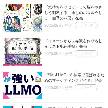
『気持ちをリセットして脳をやさ
しく刺激する 癒しのパズルぬり
え 四季の花暦』発売
2025.09.26 発売
リリース
『イメージから世界観を作り込む
イラスト配色手帖』発売
2025.09.26 発売
リリース
『強いLLMO AI検索で選ばれるた
めのマーケティングガイド』発売
2025.09.26 発売
リリース