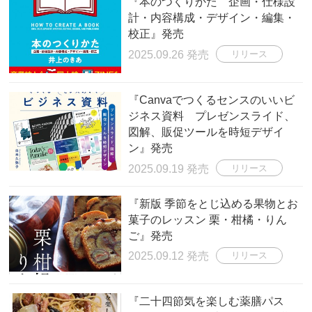
『本のつくりかた 企画・仕様設
計・内容構成・デザイン・編集・
校正』発売
2025.09.26 発売
リリース
『Canvaでつくるセンスのいいビ
ジネス資料 プレゼンスライド、
図解、販促ツールを時短デザイ
ン』発売
2025.09.19 発売
リリース
『新版 季節をとじ込める果物とお
菓子のレッスン 栗・柑橘・りん
ご』発売
2025.09.12 発売
リリース
『二十四節気を楽しむ薬膳パス