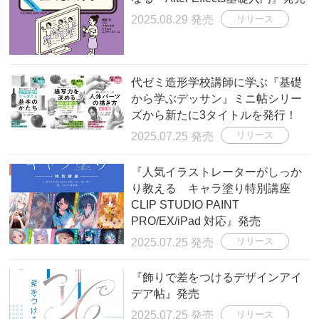
2025.08.29 発売
リリース
代ゼミ造形学校講師に学ぶ『基礎
から学ぶデッサン』ミニ帖シリー
ズから新たに3タイトルを発行！
2025.07.25 発売
リリース
『人気イラストレーターがしっか
り教える キャラ塗り特別講座
CLIP STUDIO PAINT
PRO/EX/iPad 対応』発売
2025.07.25 発売
リリース
『飾りで差をつけるデザインアイ
デア帖』発売
2025.07.25 発売
リリース