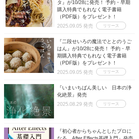
タ』が10/28に発売！ 予約・早期
購入特典でもれなく電子書籍
（PDF版）をプレゼント！
2025.09.05 発売
リリース
『二段せいろの魔法でととのうご
はん』が10/28に発売！ 予約・早
期購入特典でもれなく電子書籍
（PDF版）をプレゼント！
2025.09.05 発売
リリース
『いまいちばん美しい 日本の浄
化絶景』発売
2025.08.29 発売
リリース
『初心者からちゃんとしたプロに
なる After Effects基礎入門』発売