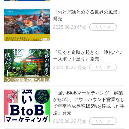
『おとぎ話とめぐる世界の風景』
発売
2025.06.30 発売
リリース
『見ると奇跡が起きる 浄化パワ
ースポット巡り』発売
2025.06.27 発売
リリース
『強いBtoBマーケティング 起業
から5年、アウトバウンド営業なし
で年平均成長率185%を達成した手
法』発売
2025.06.27 発売
リリース