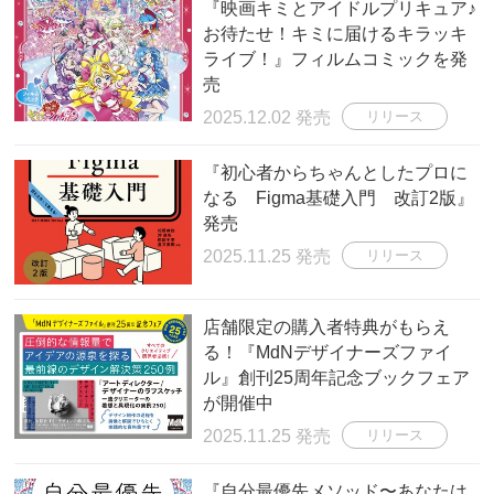
『映画キミとアイドルプリキュア♪
お待たせ！キミに届けるキラッキ
ライブ！』フィルムコミックを発
売
2025.12.02 発売
リリース
『初心者からちゃんとしたプロに
なる Figma基礎入門 改訂2版』
発売
2025.11.25 発売
リリース
店舗限定の購入者特典がもらえ
る！『MdNデザイナーズファイ
ル』創刊25周年記念ブックフェア
が開催中
2025.11.25 発売
リリース
『自分最優先メソッド〜あなたは