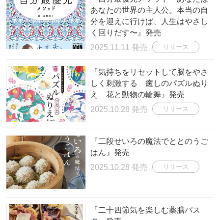
あなたの世界の主人公。本当の自
分を迎えに行けば、人生はやさし
く回りだす〜』発売
2025.11.11 発売
リリース
『気持ちをリセットして脳をやさ
しく刺激する 癒しのパズルぬり
え 花と動物の輪舞』発売
2025.10.28 発売
リリース
『二段せいろの魔法でととのうご
はん』発売
2025.10.28 発売
リリース
『二十四節気を楽しむ薬膳パス