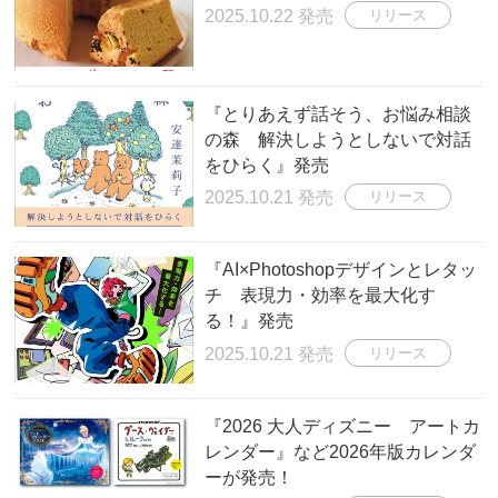
2025.10.22 発売
リリース
『とりあえず話そう、お悩み相談
の森 解決しようとしないで対話
をひらく』発売
2025.10.21 発売
リリース
『AI×Photoshopデザインとレタッ
チ 表現力・効率を最大化す
る！』発売
2025.10.21 発売
リリース
『2026 大人ディズニー アートカ
レンダー』など2026年版カレンダ
ーが発売！