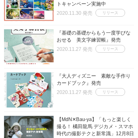
トキャンペーン実施中
2020.11.30 発売
リリース
『基礎の基礎からもう一度学びな
おせる 美文字練習帳』発売
2020.11.27 発売
リリース
『大人ディズニー 素敵な手作り
カードブック』発売
2020.11.27 発売
リリース
【MdN✕Bau-ya】「もっと楽しく
撮る！ 橘田龍馬 デジカメ・スマホ
時代の撮影テクと新常識」12月8日