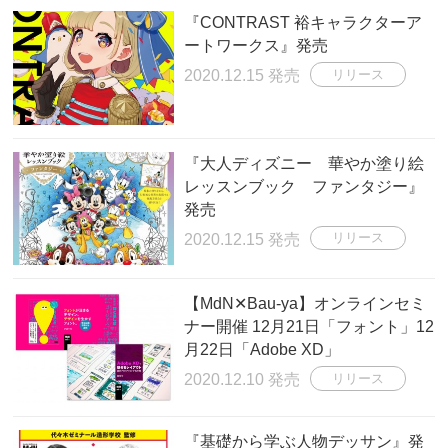
『CONTRAST 裕キャラクターア
ートワークス』発売
2020.12.15 発売
リリース
『大人ディズニー 華やか塗り絵
レッスンブック ファンタジー』
発売
2020.12.15 発売
リリース
【MdN✕Bau-ya】オンラインセミ
ナー開催 12月21日「フォント」12
月22日「Adobe XD」
2020.12.10 発売
リリース
『基礎から学ぶ人物デッサン』発