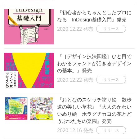
『初心者からちゃんとしたプロに
なる InDesign基礎入門』発売
2020.12.22 発売
リリース
『［デザイン技法図鑑］ひと目で
わかるフォントが活きるデザイン
の基本。』発売
2020.12.22 発売
リリース
『おとなのスケッチ塗り絵 散歩
道の美しい草花』『大人のかわい
いぬり絵 ホラグチカヨの花とど
うぶつたちの楽園』発売
2020.12.16 発売
リリース