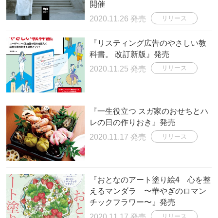
開催
2020.11.26 発売
リリース
『リスティング広告のやさしい教
科書。 改訂新版』発売
2020.11.25 発売
リリース
『一生役立つ スガ家のおせちとハ
レの日の作りおき』発売
2020.11.17 発売
リリース
『おとなのアート塗り絵4 心を整
えるマンダラ 〜華やぎのロマン
チックフラワー〜』発売
2020.11.17 発売
リリース